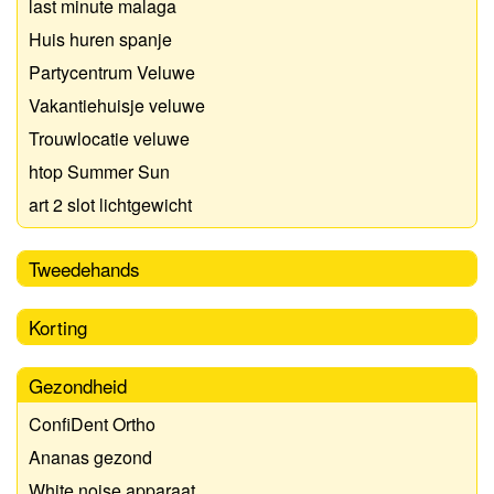
last minute malaga
Huis huren spanje
Partycentrum Veluwe
Vakantiehuisje veluwe
Trouwlocatie veluwe
htop Summer Sun
art 2 slot lichtgewicht
Tweedehands
Korting
Gezondheid
ConfiDent Ortho
Ananas gezond
White noise apparaat