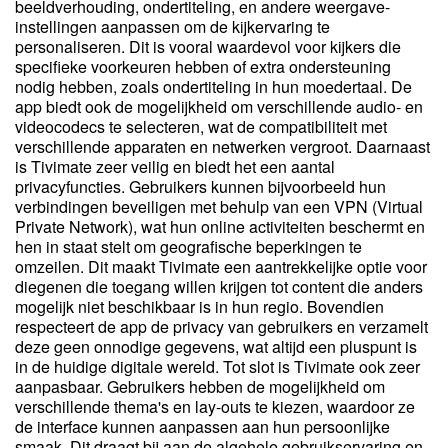
beeldverhouding, ondertiteling, en andere weergave-
instellingen aanpassen om de kijkervaring te
personaliseren. Dit is vooral waardevol voor kijkers die
specifieke voorkeuren hebben of extra ondersteuning
nodig hebben, zoals ondertiteling in hun moedertaal. De
app biedt ook de mogelijkheid om verschillende audio- en
videocodecs te selecteren, wat de compatibiliteit met
verschillende apparaten en netwerken vergroot. Daarnaast
is Tivimate zeer veilig en biedt het een aantal
privacyfuncties. Gebruikers kunnen bijvoorbeeld hun
verbindingen beveiligen met behulp van een VPN (Virtual
Private Network), wat hun online activiteiten beschermt en
hen in staat stelt om geografische beperkingen te
omzeilen. Dit maakt Tivimate een aantrekkelijke optie voor
diegenen die toegang willen krijgen tot content die anders
mogelijk niet beschikbaar is in hun regio. Bovendien
respecteert de app de privacy van gebruikers en verzamelt
deze geen onnodige gegevens, wat altijd een pluspunt is
in de huidige digitale wereld. Tot slot is Tivimate ook zeer
aanpasbaar. Gebruikers hebben de mogelijkheid om
verschillende thema's en lay-outs te kiezen, waardoor ze
de interface kunnen aanpassen aan hun persoonlijke
smaak. Dit draagt bij aan de algehele gebruikservaring en