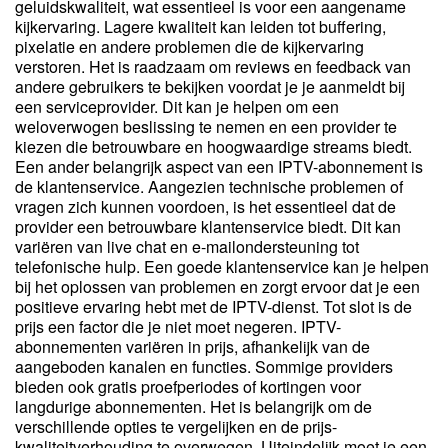
geluidskwaliteit, wat essentieel is voor een aangename
kijkervaring. Lagere kwaliteit kan leiden tot buffering,
pixelatie en andere problemen die de kijkervaring
verstoren. Het is raadzaam om reviews en feedback van
andere gebruikers te bekijken voordat je je aanmeldt bij
een serviceprovider. Dit kan je helpen om een
weloverwogen beslissing te nemen en een provider te
kiezen die betrouwbare en hoogwaardige streams biedt.
Een ander belangrijk aspect van een IPTV-abonnement is
de klantenservice. Aangezien technische problemen of
vragen zich kunnen voordoen, is het essentieel dat de
provider een betrouwbare klantenservice biedt. Dit kan
variëren van live chat en e-mailondersteuning tot
telefonische hulp. Een goede klantenservice kan je helpen
bij het oplossen van problemen en zorgt ervoor dat je een
positieve ervaring hebt met de IPTV-dienst. Tot slot is de
prijs een factor die je niet moet negeren. IPTV-
abonnementen variëren in prijs, afhankelijk van de
aangeboden kanalen en functies. Sommige providers
bieden ook gratis proefperiodes of kortingen voor
langdurige abonnementen. Het is belangrijk om de
verschillende opties te vergelijken en de prijs-
kwaliteitverhouding te overwegen. Uiteindelijk moet je een