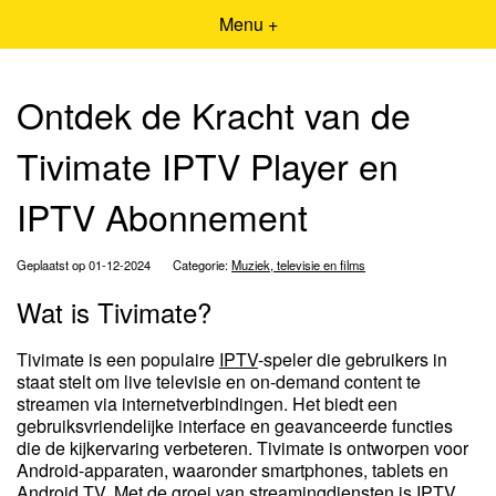
Menu +
Ontdek de Kracht van de
Tivimate IPTV Player en
IPTV Abonnement
Geplaatst op 01-12-2024
Categorie:
Muziek, televisie en films
Wat is Tivimate?
Tivimate is een populaire
IPTV
-speler die gebruikers in
staat stelt om live televisie en on-demand content te
streamen via internetverbindingen. Het biedt een
gebruiksvriendelijke interface en geavanceerde functies
die de kijkervaring verbeteren. Tivimate is ontworpen voor
Android-apparaten, waaronder smartphones, tablets en
Android TV. Met de groei van streamingdiensten is IPTV