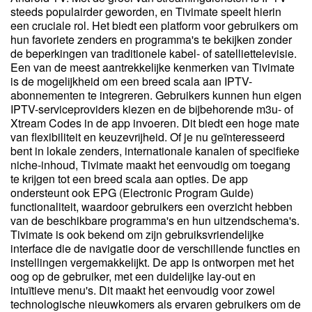
steeds populairder geworden, en Tivimate speelt hierin
een cruciale rol. Het biedt een platform voor gebruikers om
hun favoriete zenders en programma's te bekijken zonder
de beperkingen van traditionele kabel- of satelliettelevisie.
Een van de meest aantrekkelijke kenmerken van Tivimate
is de mogelijkheid om een breed scala aan IPTV-
abonnementen te integreren. Gebruikers kunnen hun eigen
IPTV-serviceproviders kiezen en de bijbehorende m3u- of
Xtream Codes in de app invoeren. Dit biedt een hoge mate
van flexibiliteit en keuzevrijheid. Of je nu geïnteresseerd
bent in lokale zenders, internationale kanalen of specifieke
niche-inhoud, Tivimate maakt het eenvoudig om toegang
te krijgen tot een breed scala aan opties. De app
ondersteunt ook EPG (Electronic Program Guide)
functionaliteit, waardoor gebruikers een overzicht hebben
van de beschikbare programma's en hun uitzendschema's.
Tivimate is ook bekend om zijn gebruiksvriendelijke
interface die de navigatie door de verschillende functies en
instellingen vergemakkelijkt. De app is ontworpen met het
oog op de gebruiker, met een duidelijke lay-out en
intuïtieve menu's. Dit maakt het eenvoudig voor zowel
technologische nieuwkomers als ervaren gebruikers om de